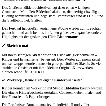
Das Gießener Bilderbuchfestival legt dazu einen wichtigen
Grundstein. Mit tollen Bilderbuchaktionen, die niedrigschwellig an
Bildung heranführen und begeistern. Veranstalter sind das LZG und
die Stadtbibliothek Gießen.
Das
Festival
hat Gießen vergangene Woche wieder zum Leuchten
gebracht – und auch bei uns im Laden gab es zwei ganz besondere
Highlights mit der großartigen
Hilde Biedermann
:
🖍️
Sketch-o-mat
Mit ihrem schrägen
Sketchomat
hat Hilde alle gleichermaßen –
Kinder und Erwachsene –begeistert. Drei Wörter auf einem Zettel –
und schwupps, wurde daraus ein ganz persönlicher Sketch. So viele
strahlende Gesichter mit ihren kleinen Original-Kunstwerken –
einfach schön! 💛 DANKE!
🎨 Workshop „
Deine erste eigene Kinderbuchseite“
Kinder konnten im Workshop mit
Studio Hildahlia
kreativ werden.
Die eigene Kinderbuchseite gestalten, Collagen kleben, malen und
ihre Fantasie aufs Papier bringen.
Die Ergebnisse: Bunt, phantasievoll, individuell und voller