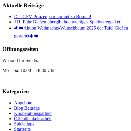
Aktuelle Beiträge
Das GFV Prinzenpaar kommt zu Besuch!
J.H. Fuhr Gießen übergibt hochwertiges Spielwarenpaket!
🎄❤️Aktion Weihnachts-Wunschbaum 2025 der Tafel Gießen
gestartet🎄❤️
Öffnungszeiten
Wir sind für Sie da:
Mo – Sa: 10:00 – 18:30 Uhr
Kategorien
Angebote
Blog Beiträge
Kooperationspartner
Öffentlichkeitsarbeit
Spieletipps
Startseite