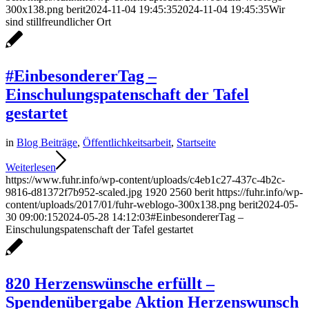
300x138.png
berit
2024-11-04 19:45:35
2024-11-04 19:45:35
Wir
sind stillfreundlicher Ort
#EinbesondererTag –
Einschulungspatenschaft der Tafel
gestartet
in
Blog Beiträge
,
Öffentlichkeitsarbeit
,
Startseite
Weiterlesen
https://www.fuhr.info/wp-content/uploads/c4eb1c27-437c-4b2c-
9816-d81372f7b952-scaled.jpg
1920
2560
berit
https://fuhr.info/wp-
content/uploads/2017/01/fuhr-weblogo-300x138.png
berit
2024-05-
30 09:00:15
2024-05-28 14:12:03
#EinbesondererTag –
Einschulungspatenschaft der Tafel gestartet
820 Herzenswünsche erfüllt –
Spendenübergabe Aktion Herzenswunsch