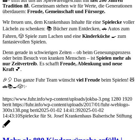
🏥– trifft auf uns als Spielwarengeschäft mit
fast 200 Jahren
Tradition
🎎. Gemeinsam stehen wir für Werte, die Generationen
überdauern:
Freude, Gemeinschaft und Fürsorge.
Wir freuen uns, dem Krankenhaus Inhalte für eine
Spielecke
voller
Lächeln zu schenken: 📚 Bücher zum Entdecken, 🚗 Autos zum
Fahren, 🎲 Spiele zum Lachen und eine
Kinderküche
🍳 zum
fantasievollen Spielen.
Denn gerade in schwierigen Zeiten – ob beim Genesungsprozess
oder beim Besuch von kranken Menschen – ist
Spielen mehr als
nur Zeitvertreib
. Es schafft
Freude, Ablenkung und neue
Kraft
💕.
🎉🎈 Das ganze Fuhr Team wünscht
viel Freude
beim Spielen! 🧸
🚗📚🍳🎲✨
https://www.fuhr.info/wp-content/uploads/jokba-3.png
1280
1920
berit
https://fuhr.info/wp-content/uploads/2017/01/fuhr-weblogo-
300x138.png
berit
2025-01-02 14:41:39
2025-01-02
14:43:10
Spielecke für St. Josef Krankenhaus Balserische Stiftung