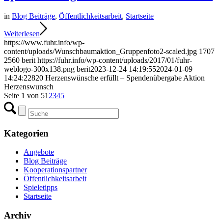
in
Blog Beiträge
,
Öffentlichkeitsarbeit
,
Startseite
Weiterlesen
https://www.fuhr.info/wp-
content/uploads/Wunschbaumaktion_Gruppenfoto2-scaled.jpg
1707
2560
berit
https://fuhr.info/wp-content/uploads/2017/01/fuhr-
weblogo-300x138.png
berit
2023-12-24 14:19:55
2024-01-09
14:24:22
820 Herzenswünsche erfüllt – Spendenübergabe Aktion
Herzenswunsch
Seite 1 von 5
1
2
3
4
5
Kategorien
Angebote
Blog Beiträge
Kooperationspartner
Öffentlichkeitsarbeit
Spieletipps
Startseite
Archiv