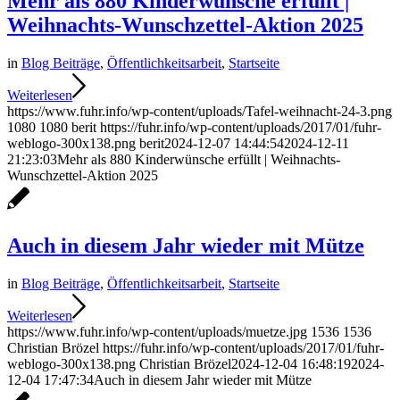
Mehr als 880 Kinderwünsche erfüllt |
Weihnachts-Wunschzettel-Aktion 2025
in
Blog Beiträge
,
Öffentlichkeitsarbeit
,
Startseite
Weiterlesen
https://www.fuhr.info/wp-content/uploads/Tafel-weihnacht-24-3.png
1080
1080
berit
https://fuhr.info/wp-content/uploads/2017/01/fuhr-
weblogo-300x138.png
berit
2024-12-07 14:44:54
2024-12-11
21:23:03
Mehr als 880 Kinderwünsche erfüllt | Weihnachts-
Wunschzettel-Aktion 2025
Auch in diesem Jahr wieder mit Mütze
in
Blog Beiträge
,
Öffentlichkeitsarbeit
,
Startseite
Weiterlesen
https://www.fuhr.info/wp-content/uploads/muetze.jpg
1536
1536
Christian Brözel
https://fuhr.info/wp-content/uploads/2017/01/fuhr-
weblogo-300x138.png
Christian Brözel
2024-12-04 16:48:19
2024-
12-04 17:47:34
Auch in diesem Jahr wieder mit Mütze