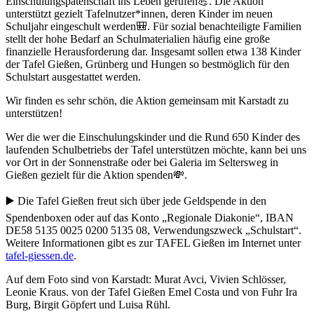
Einschulungspatenschaft ins Leben gerufen💪. Die Aktion
unterstützt gezielt Tafelnutzer*innen, deren Kinder im neuen
Schuljahr eingeschult werden🎒. Für sozial benachteiligte Familien
stellt der hohe Bedarf an Schulmaterialien häufig eine große
finanzielle Herausforderung dar. Insgesamt sollen etwa 138 Kinder
der Tafel Gießen, Grünberg und Hungen so bestmöglich für den
Schulstart ausgestattet werden.
Wir finden es sehr schön, die Aktion gemeinsam mit Karstadt zu
unterstützen!
Wer die wer die Einschulungskinder und die Rund 650 Kinder des
laufenden Schulbetriebs der Tafel unterstützen möchte, kann bei uns
vor Ort in der Sonnenstraße oder bei Galeria im Seltersweg in
Gießen gezielt für die Aktion spenden💸.
▶️ Die Tafel Gießen freut sich über jede Geldspende in den
Spendenboxen oder auf das Konto „Regionale Diakonie“, IBAN
DE58 5135 0025 0200 5135 08, Verwendungszweck „Schulstart“.
Weitere Informationen gibt es zur TAFEL Gießen im Internet unter
tafel-giessen.de
.
Auf dem Foto sind von Karstadt: Murat Avci, Vivien Schlösser,
Leonie Kraus. von der Tafel Gießen Emel Costa und von Fuhr Ira
Burg, Birgit Göpfert und Luisa Rühl.