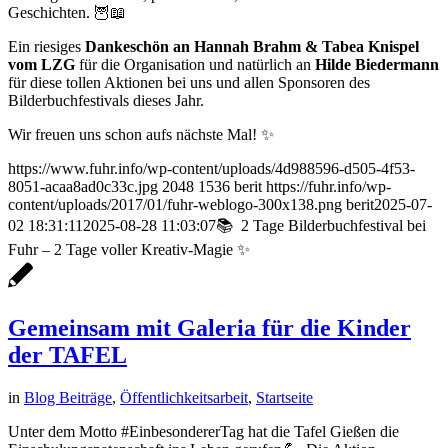
Geschichten. 🦉📖
Ein riesiges
Dankeschön an Hannah Brahm & Tabea Knispel
vom LZG
für die Organisation und natürlich an
Hilde Biedermann
für diese tollen Aktionen bei uns und allen Sponsoren des
Bilderbuchfestivals dieses Jahr.
Wir freuen uns schon aufs nächste Mal! ✨
https://www.fuhr.info/wp-content/uploads/4d988596-d505-4f53-
8051-acaa8ad0c33c.jpg
2048
1536
berit
https://fuhr.info/wp-
content/uploads/2017/01/fuhr-weblogo-300x138.png
berit
2025-07-
02 18:31:11
2025-08-28 11:03:07
📚 2 Tage Bilderbuchfestival bei
Fuhr – 2 Tage voller Kreativ-Magie ✨
Gemeinsam mit Galeria für die Kinder
der TAFEL
in
Blog Beiträge
,
Öffentlichkeitsarbeit
,
Startseite
Unter dem Motto #EinbesondererTag hat die Tafel Gießen die