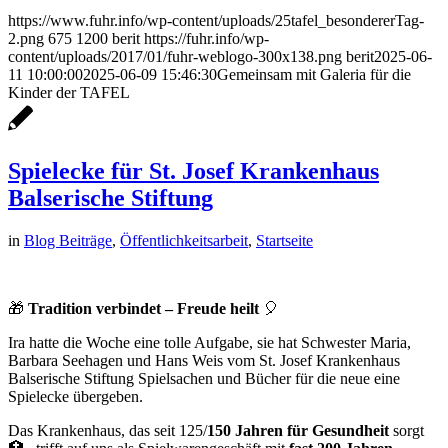
https://www.fuhr.info/wp-content/uploads/25tafel_besondererTag-
2.png
675
1200
berit
https://fuhr.info/wp-
content/uploads/2017/01/fuhr-weblogo-300x138.png
berit
2025-06-
11 10:00:00
2025-06-09 15:46:30
Gemeinsam mit Galeria für die
Kinder der TAFEL
Spielecke für St. Josef Krankenhaus
Balserische Stiftung
in
Blog Beiträge
,
Öffentlichkeitsarbeit
,
Startseite
🎁
Tradition verbindet – Freude heilt
🎈
Ira hatte die Woche eine tolle Aufgabe, sie hat Schwester Maria,
Barbara Seehagen und Hans Weis vom St. Josef Krankenhaus
Balserische Stiftung Spielsachen und Bücher für die neue eine
Spielecke übergeben.
Das Krankenhaus, das seit 125/
150 Jahren für Gesundheit
sorgt