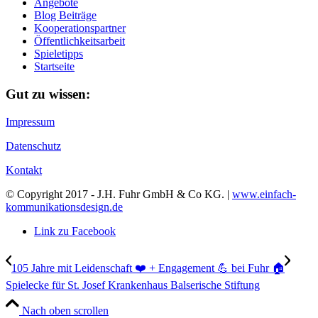
Angebote
Blog Beiträge
Kooperationspartner
Öffentlichkeitsarbeit
Spieletipps
Startseite
Gut zu wissen:
Impressum
Datenschutz
Kontakt
© Copyright 2017 - J.H. Fuhr GmbH & Co KG. |
www.einfach-
kommunikationsdesign.de
Link zu Facebook
105 Jahre mit Leidenschaft ❤️ + Engagement 💪 bei Fuhr 🏠
Spielecke für St. Josef Krankenhaus Balserische Stiftung
Nach oben scrollen