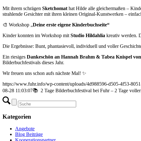
Mit ihrem schrägen
Sketchomat
hat Hilde alle gleichermaßen – Kind
strahlende Gesichter mit ihren kleinen Original-Kunstwerken – ein
🎨 Workshop „
Deine erste eigene Kinderbuchseite“
Kinder konnten im Workshop mit
Studio Hildahlia
kreativ werden. D
Die Ergebnisse: Bunt, phantasievoll, individuell und voller Geschicht
Ein riesiges
Dankeschön an Hannah Brahm & Tabea Knispel v
Bilderbuchfestivals dieses Jahr.
Wir freuen uns schon aufs nächste Mal! ✨
https://www.fuhr.info/wp-content/uploads/4d988596-d505-4f53-805
08-28 11:03:07
📚 2 Tage Bilderbuchfestival bei Fuhr – 2 Tage volle
Kategorien
Angebote
Blog Beiträge
Kooperationspartner