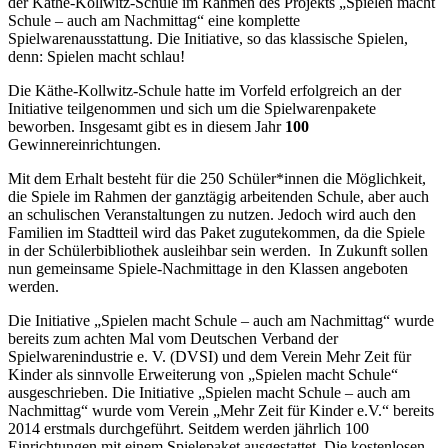
der Käthe-Kollwitz-Schule im Rahmen des Projekts „Spielen macht
Schule – auch am Nachmittag“ eine komplette
Spielwarenausstattung. Die Initiative, so das klassische Spielen,
denn: Spielen macht schlau!
Die Käthe-Kollwitz-Schule hatte im Vorfeld erfolgreich an der
Initiative teilgenommen und sich um die Spielwarenpakete
beworben. Insgesamt gibt es in diesem Jahr
100
Gewinnereinrichtungen.
Mit dem Erhalt besteht für die 250 Schüler*innen die Möglichkeit,
die Spiele im Rahmen der ganztägig arbeitenden Schule, aber auch
an schulischen Veranstaltungen zu nutzen. Jedoch wird auch den
Familien im Stadtteil wird das Paket zugutekommen, da die Spiele
in der Schülerbibliothek ausleihbar sein werden. In Zukunft sollen
nun gemeinsame Spiele-Nachmittage in den Klassen angeboten
werden.
Die Initiative „Spielen macht Schule – auch am Nachmittag“ wurde
bereits zum achten Mal vom Deutschen Verband der
Spielwarenindustrie e. V. (DVSI) und dem Verein Mehr Zeit für
Kinder als sinnvolle Erweiterung von „Spielen macht Schule“
ausgeschrieben. Die Initiative „Spielen macht Schule – auch am
Nachmittag“ wurde vom Verein „Mehr Zeit für Kinder e.V.“ bereits
2014 erstmals durchgeführt. Seitdem werden jährlich 100
Einrichtungen mit einem Spielepaket ausgestattet. Die kostenlosen