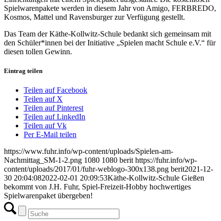
Spielwarenpakete werden in diesem Jahr von Amigo, FERBREDO,
Kosmos, Mattel und Ravensburger zur Verfügung gestellt.
Das Team der Käthe-Kollwitz-Schule bedankt sich gemeinsam mit
den Schüler*innen bei der Initiative „Spielen macht Schule e.V.“ für
diesen tollen Gewinn.
Eintrag teilen
Teilen auf Facebook
Teilen auf X
Teilen auf Pinterest
Teilen auf LinkedIn
Teilen auf Vk
Per E-Mail teilen
https://www.fuhr.info/wp-content/uploads/Spielen-am-
Nachmittag_SM-1-2.png
1080
1080
berit
https://fuhr.info/wp-
content/uploads/2017/01/fuhr-weblogo-300x138.png
berit
2021-12-
30 20:04:08
2022-02-01 20:09:53
Käthe-Kollwitz-Schule Gießen
bekommt von J.H. Fuhr, Spiel-Freizeit-Hobby hochwertiges
Spielwarenpaket übergeben!