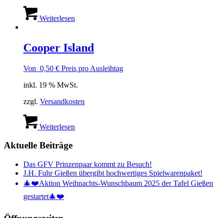
Weiterlesen
Cooper Island
Von
0,50
€
Preis pro Ausleihtag
inkl. 19 % MwSt.
zzgl.
Versandkosten
Weiterlesen
Aktuelle Beiträge
Das GFV Prinzenpaar kommt zu Besuch!
J.H. Fuhr Gießen übergibt hochwertiges Spielwarenpaket!
🎄❤️Aktion Weihnachts-Wunschbaum 2025 der Tafel Gießen
gestartet🎄❤️