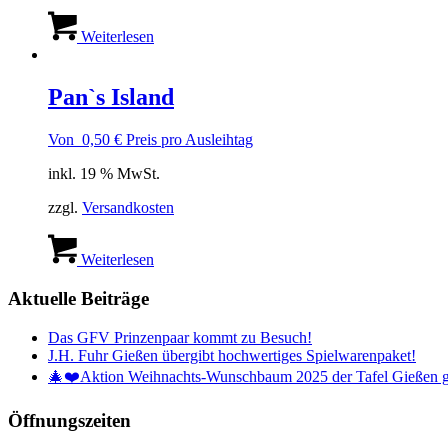
Weiterlesen
Pan`s Island
Von
0,50
€
Preis pro Ausleihtag
inkl. 19 % MwSt.
zzgl.
Versandkosten
Weiterlesen
Aktuelle Beiträge
Das GFV Prinzenpaar kommt zu Besuch!
J.H. Fuhr Gießen übergibt hochwertiges Spielwarenpaket!
🎄❤️Aktion Weihnachts-Wunschbaum 2025 der Tafel Gießen g
Öffnungszeiten